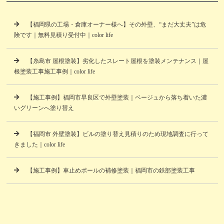
【福岡県の工場・倉庫オーナー様へ】その外壁、“まだ大丈夫”は危
険です｜無料見積り受付中｜color life
【糸島市 屋根塗装】劣化したスレート屋根を塗装メンテナンス｜屋
根塗装工事施工事例｜color life
【施工事例】福岡市早良区で外壁塗装｜ベージュから落ち着いた濃
いグリーンへ塗り替え
【福岡市 外壁塗装】ビルの塗り替え見積りのため現地調査に行って
きました｜color life
【施工事例】車止めポールの補修塗装｜福岡市の鉄部塗装工事