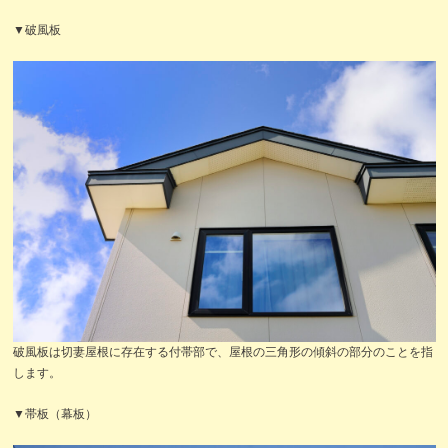
▼破風板
破風板は切妻屋根に存在する付帯部で、屋根の三角形の傾斜の部分のことを指
します。
▼帯板（幕板）