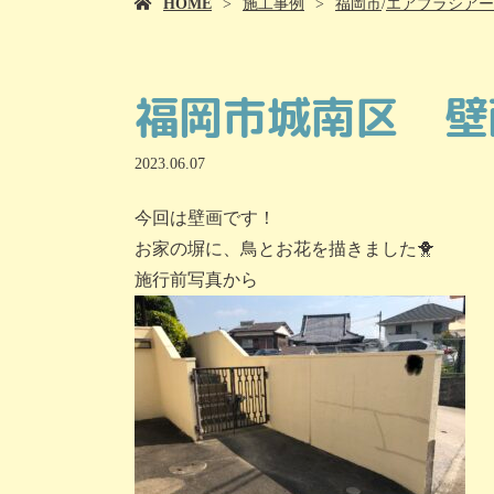
HOME
施工事例
福岡市
/
エアブラシアー
福岡市城南区 壁
2023.06.07
今回は壁画です！
お家の塀に、鳥とお花を描きました🐥
施行前写真から