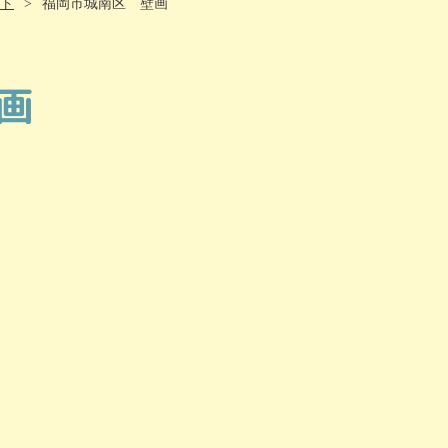
ト
福岡市城南区 壁画
画