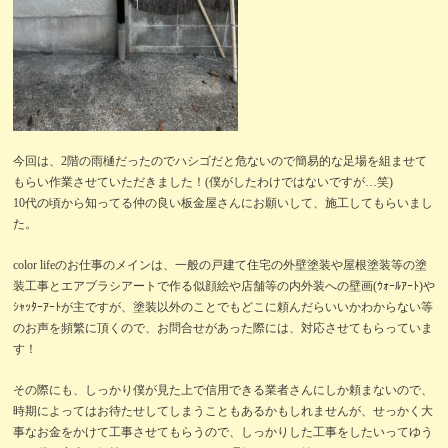
今回は、2階の雨樋だったのでハシゴだと危ないので簡易的な足場を組ませて
もらい作業させていただきました！(僕がしたわけではないですが…笑)
10代の頃から知ってる仲の良い板金屋さんにお願いして、施工してもらいまし
た。
color lifeのお仕事のメインは、一般の戸建て住宅の外壁塗装や屋根塗装等の塗
装工事とエアブラシアートで作る似顔絵や店舗等の内外装への壁画(ｳｫｰﾙｱｰﾄ)や
ｼｬｯﾀｰｱｰﾄが主ですが、塗装以外のことでもどこに頼んだらいいかわからない等
のお声を頻繁に頂くので、お問合せがあった際には、対応させてもらっていま
す！
その際にも、しっかり僕が見た上で信用できる業者さんにしか頼まないので、
時期によってはお待たせしてしまうこともあるかもしれませんが、せっかく大
事なお金をかけて工事させてもらうので、しっかりした工事をしたいってゆう