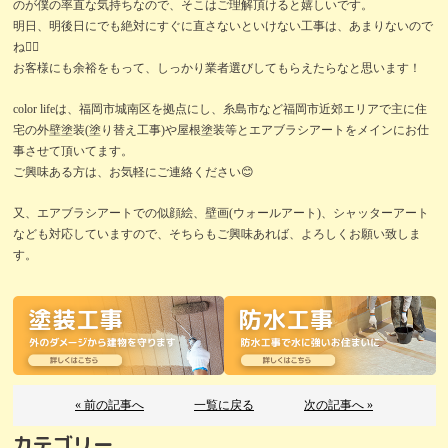
のが僕の率直な気持ちなので、そこはご理解頂けると嬉しいです。
明日、明後日にでも絶対にすぐに直さないといけない工事は、あまりないので
ね🙇‍♂️
お客様にも余裕をもって、しっかり業者選びしてもらえたらなと思います！
color lifeは、福岡市城南区を拠点にし、糸島市など福岡市近郊エリアで主に住
宅の外壁塗装(塗り替え工事)や屋根塗装等とエアブラシアートをメインにお仕
事させて頂いてます。
ご興味ある方は、お気軽にご連絡ください😊
又、エアブラシアートでの似顔絵、壁画(ウォールアート)、シャッターアート
なども対応していますので、そちらもご興味あれば、よろしくお願い致しま
す。
« 前の記事へ
一覧に戻る
次の記事へ »
カテゴリー