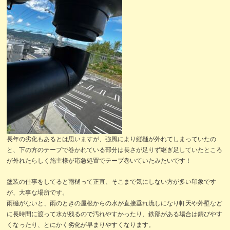
長年の劣化もあるとは思いますが、強風により縦樋が外れてしまっていたの
と、下の方のテープで巻かれている部分は長さが足りず継ぎ足していたところ
が外れたらしく施主様が応急処置でテープ巻いていたみたいです！
塗装の仕事をしてると雨樋って正直、そこまで気にしない方が多い印象です
が、大事な場所です。
雨樋がないと、雨のときの屋根からの水が直接垂れ流しになり軒天や外壁など
に長時間に渡って水が残るので汚れやすかったり、鉄部がある場合は錆びやす
くなったり、とにかく劣化が早まりやすくなります。